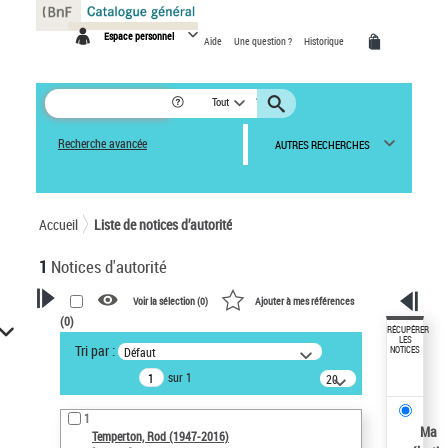
Panneau de gestion des cookies
Espace personnel
Aide
Une question ?
Historique
Tout
Recherche avancée
AUTRES RECHERCHES
Accueil
Liste de notices d’autorité
1
Notices d'autorité
Voir la sélection (
0
)
Ajouter à mes références
(
0
)
VOTRE RECHERCHE
RÉCUPÉRER
LES
Tri par :
Défaut
NOTICES
Recherche avancée dans les
sur 1
notices d’autorité
20
résultats/page
Œuvres liées à l'auteur :
1
Temperton, Rod (1947-2016)
Ma
Temperton, Rod (1947-2016)