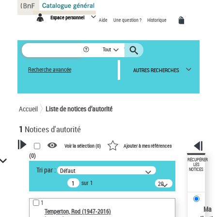
Panneau de gestion des cookies
Espace personnel
Aide
Une question ?
Historique
Tout
Recherche avancée
AUTRES RECHERCHES
Accueil
Liste de notices d’autorité
1
Notices d'autorité
Voir la sélection (
0
)
Ajouter à mes références
(
0
)
VOTRE RECHERCHE
RÉCUPÉRER
LES
Tri par :
Défaut
NOTICES
Recherche avancée dans les
sur 1
notices d’autorité
20
résultats/page
Œuvres liées à l'auteur :
1
Temperton, Rod (1947-2016)
Ma
Temperton, Rod (1947-2016)