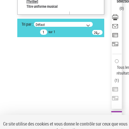
Sauvegarder votre recherche
sélectio
[Thriller]
Titre uniforme musical
(
0
)
AFFINER
Type de notice d'autorité
Tri par :
Défaut
Œuvre
(1)
sur 1
20
résultats/page
Titre uniforme musical
(1)
Statut de la notice d’autorité
Pays
Auteur d’œuvre
Tous le
résultat
(
1
)
Ce site utilise des cookies et vous donne le contrôle sur ceux que vous