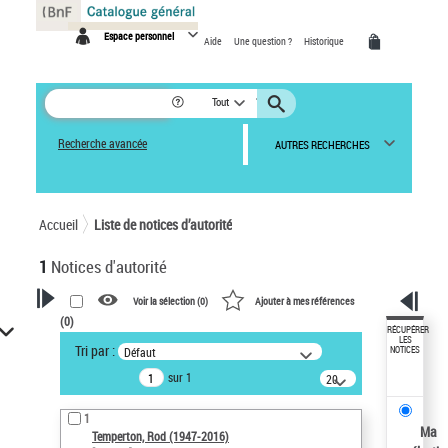
Panneau de gestion des cookies
Espace personnel
Aide
Une question ?
Historique
Tout
Recherche avancée
AUTRES RECHERCHES
Accueil
Liste de notices d’autorité
1
Notices d'autorité
Voir la sélection (
0
)
Ajouter à mes références
(
0
)
VOTRE RECHERCHE
RÉCUPÉRER
LES
Tri par :
Défaut
NOTICES
Recherche avancée dans les
sur 1
notices d’autorité
20
résultats/page
Œuvres liées à l'auteur :
1
Temperton, Rod (1947-2016)
Ma
Temperton, Rod (1947-2016)