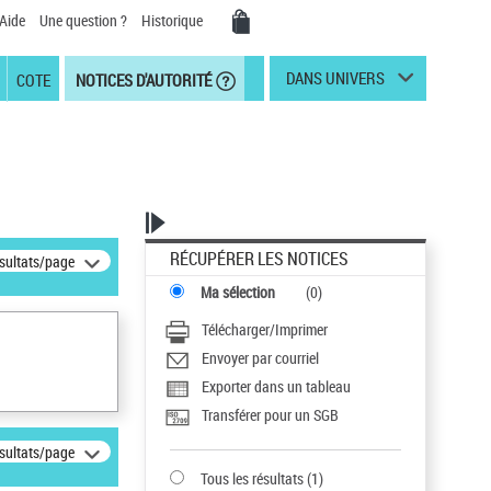
Aide
Une question ?
Historique
DANS UNIVERS
COTE
NOTICES D'AUTORITÉ
RÉCUPÉRER LES NOTICES
ésultats/page
Ma sélection
(
0
)
Télécharger/Imprimer
Envoyer par courriel
Exporter dans un tableau
Transférer pour un SGB
ésultats/page
Tous les résultats
(
1
)