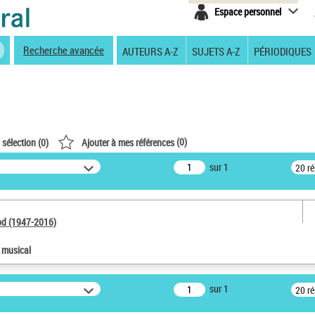
Espace personnel
Recherche avancée
AUTEURS A-Z
SUJETS A-Z
PÉRIODIQUES
(
0
)
 sélection (
0
)
Ajouter à mes références
sur 1
20 r
od (1947-2016)
e musical
sur 1
20 r