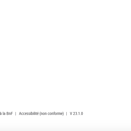
 à la BnF
|
Accessibilité (non conforme)
|
V 23.1.0