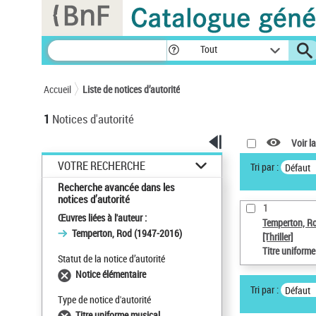
Panneau de gestion des cookies
Tout
Accueil
Liste de notices d’autorité
1
Notices d'autorité
Voir la
VOTRE RECHERCHE
Tri par :
Défaut
Recherche avancée dans les
notices d’autorité
1
Œuvres liées à l'auteur :
Temperton, R
Temperton, Rod (1947-2016)
[Thriller]
Titre uniform
Statut de la notice d’autorité
Notice élémentaire
Tri par :
Défaut
Type de notice d'autorité
Titre uniforme musical