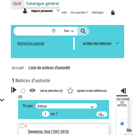
Panneau de gestion des cookies
Espace personnel
Aide
Une question ?
Historique
Tout
Recherche avancée
AUTRES RECHERCHES
Accueil
Liste de notices d’autorité
1
Notices d'autorité
Voir la sélection (
0
)
Ajouter à mes références
(
0
)
VOTRE RECHERCHE
RÉCUPÉRER
LES
Tri par :
Défaut
NOTICES
Recherche avancée dans les
sur 1
notices d’autorité
20
résultats/page
Œuvres liées à l'auteur :
1
Temperton, Rod (1947-2016)
Ma
Temperton, Rod (1947-2016)