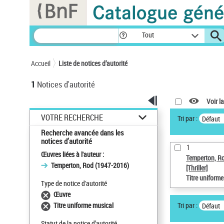
Panneau de gestion des cookies
Tout
Accueil
Liste de notices d’autorité
1
Notices d'autorité
Voir la
VOTRE RECHERCHE
Tri par :
Défaut
Recherche avancée dans les
notices d’autorité
1
Œuvres liées à l'auteur :
Temperton, R
Temperton, Rod (1947-2016)
[Thriller]
Titre uniform
Type de notice d'autorité
Œuvre
Tri par :
Titre uniforme musical
Défaut
Statut de la notice d’autorité