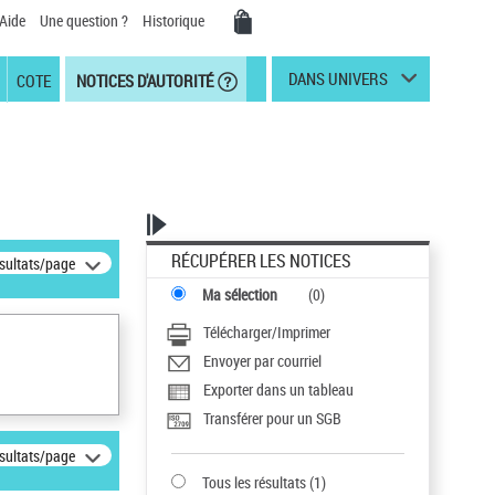
Aide
Une question ?
Historique
DANS UNIVERS
COTE
NOTICES D'AUTORITÉ
RÉCUPÉRER LES NOTICES
ésultats/page
Ma sélection
(
0
)
Télécharger/Imprimer
Envoyer par courriel
Exporter dans un tableau
Transférer pour un SGB
ésultats/page
Tous les résultats
(
1
)