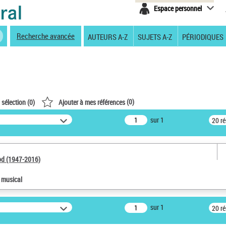
Espace personnel
Recherche avancée
AUTEURS A-Z
SUJETS A-Z
PÉRIODIQUES
(
0
)
 sélection (
0
)
Ajouter à mes références
sur 1
20 r
od (1947-2016)
e musical
sur 1
20 r