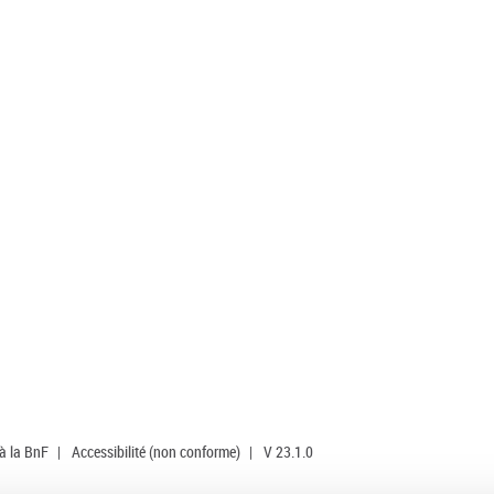
 à la BnF
|
Accessibilité (non conforme)
|
V 23.1.0