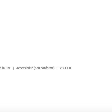
 à la BnF
|
Accessibilité (non conforme)
|
V 23.1.0