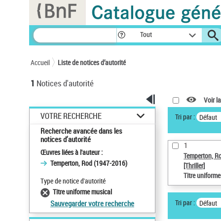
Panneau de gestion des cookies
Tout
Accueil
Liste de notices d’autorité
1
Notices d'autorité
Voir la
VOTRE RECHERCHE
Tri par :
Défaut
Recherche avancée dans les
notices d’autorité
1
Œuvres liées à l'auteur :
Temperton, R
Temperton, Rod (1947-2016)
[Thriller]
Titre uniform
Type de notice d'autorité
Titre uniforme musical
Tri par :
Défaut
Sauvegarder votre recherche