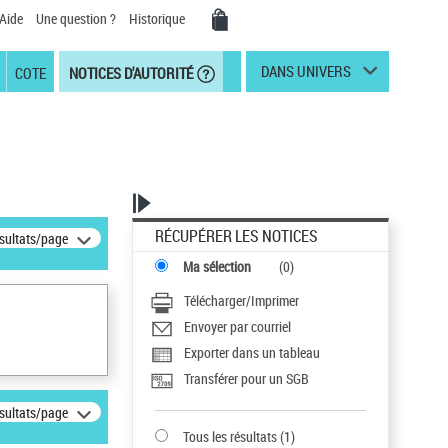
Aide
Une question ?
Historique
DANS UNIVERS
COTE
NOTICES D'AUTORITÉ
RÉCUPÉRER LES NOTICES
ésultats/page
Ma sélection
(
0
)
Télécharger/Imprimer
Envoyer par courriel
Exporter dans un tableau
Transférer pour un SGB
ésultats/page
Tous les résultats
(
1
)