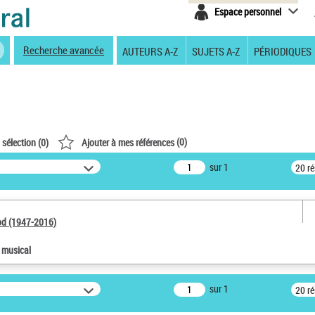
Espace personnel
Recherche avancée
AUTEURS A-Z
SUJETS A-Z
PÉRIODIQUES
(
0
)
 sélection (
0
)
Ajouter à mes références
sur 1
20 r
od (1947-2016)
e musical
sur 1
20 r