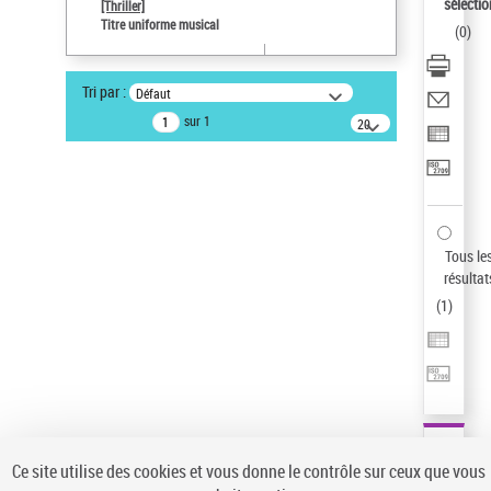
sélectio
[Thriller]
Type de notice d'autorité
Titre uniforme musical
(
0
)
Œuvre
Sauvegarder votre recherche
Tri par :
Défaut
AFFINER
sur 1
20
résultats/page
Type de notice d'autorité
Œuvre
(1)
Titre uniforme musical
(1)
Statut de la notice d’autorité
Tous le
résultat
Pays
(
1
)
Auteur d’œuvre
Ce site utilise des cookies et vous donne le contrôle sur ceux que vous