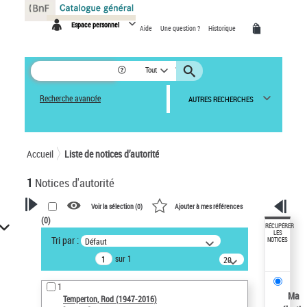
Panneau de gestion des cookies
Espace personnel
Aide
Une question ?
Historique
Tout
Recherche avancée
AUTRES RECHERCHES
Accueil
Liste de notices d’autorité
1
Notices d'autorité
Voir la sélection (
0
)
Ajouter à mes références
(
0
)
VOTRE RECHERCHE
RÉCUPÉRER
LES
Tri par :
Défaut
NOTICES
Recherche avancée dans les
sur 1
notices d’autorité
20
résultats/page
Œuvres liées à l'auteur :
1
Temperton, Rod (1947-2016)
Ma
Temperton, Rod (1947-2016)