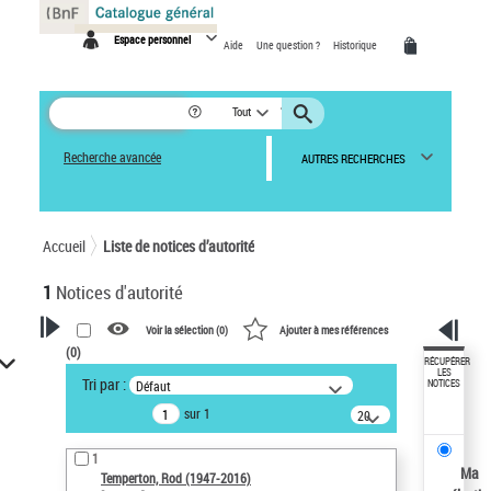
Panneau de gestion des cookies
Espace personnel
Aide
Une question ?
Historique
Tout
Recherche avancée
AUTRES RECHERCHES
Accueil
Liste de notices d’autorité
1
Notices d'autorité
Voir la sélection (
0
)
Ajouter à mes références
(
0
)
VOTRE RECHERCHE
RÉCUPÉRER
LES
Tri par :
Défaut
NOTICES
Recherche avancée dans les
sur 1
notices d’autorité
20
résultats/page
Œuvres liées à l'auteur :
1
Temperton, Rod (1947-2016)
Ma
Temperton, Rod (1947-2016)