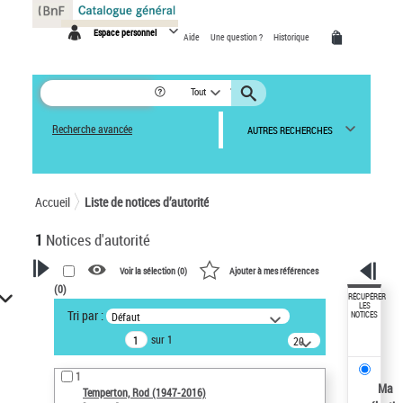
Panneau de gestion des cookies
Espace personnel
Aide
Une question ?
Historique
Tout
Recherche avancée
AUTRES RECHERCHES
Accueil
Liste de notices d’autorité
1
Notices d'autorité
Voir la sélection (
0
)
Ajouter à mes références
(
0
)
VOTRE RECHERCHE
RÉCUPÉRER
LES
Tri par :
Défaut
NOTICES
Recherche avancée dans les
sur 1
notices d’autorité
20
résultats/page
Œuvres liées à l'auteur :
1
Temperton, Rod (1947-2016)
Ma
Temperton, Rod (1947-2016)