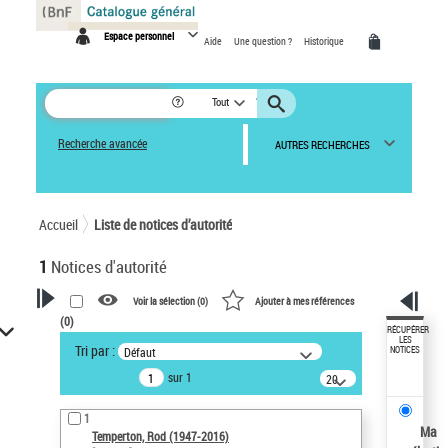
Panneau de gestion des cookies
Espace personnel
Aide
Une question ?
Historique
Tout
Recherche avancée
AUTRES RECHERCHES
Accueil
Liste de notices d’autorité
1
Notices d'autorité
Voir la sélection (
0
)
Ajouter à mes références
(
0
)
VOTRE RECHERCHE
RÉCUPÉRER
LES
Tri par :
Défaut
NOTICES
Recherche avancée dans les
sur 1
notices d’autorité
20
résultats/page
Œuvres liées à l'auteur :
1
Temperton, Rod (1947-2016)
Ma
Temperton, Rod (1947-2016)