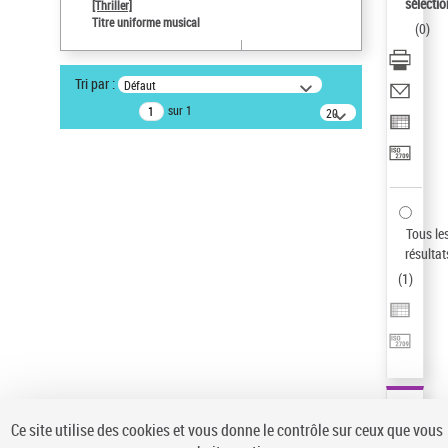
Sauvegarder votre recherche
sélectio
[Thriller]
Titre uniforme musical
(
0
)
AFFINER
Type de notice d'autorité
Tri par :
Défaut
Œuvre
(1)
sur 1
20
résultats/page
Titre uniforme musical
(1)
Statut de la notice d’autorité
Pays
Auteur d’œuvre
Tous le
résultat
(
1
)
Ce site utilise des cookies et vous donne le contrôle sur ceux que vous