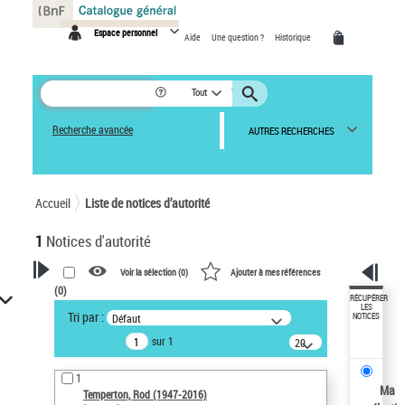
Panneau de gestion des cookies
Espace personnel
Aide
Une question ?
Historique
Tout
Recherche avancée
AUTRES RECHERCHES
Accueil
Liste de notices d’autorité
1
Notices d'autorité
Voir la sélection (
0
)
Ajouter à mes références
(
0
)
VOTRE RECHERCHE
RÉCUPÉRER
LES
Tri par :
Défaut
NOTICES
Recherche avancée dans les
sur 1
notices d’autorité
20
résultats/page
Œuvres liées à l'auteur :
1
Temperton, Rod (1947-2016)
Ma
Temperton, Rod (1947-2016)