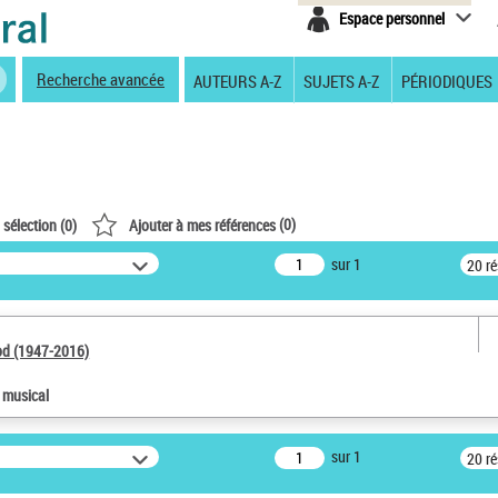
Espace personnel
Recherche avancée
AUTEURS A-Z
SUJETS A-Z
PÉRIODIQUES
(
0
)
 sélection (
0
)
Ajouter à mes références
sur 1
20 r
od (1947-2016)
e musical
sur 1
20 r