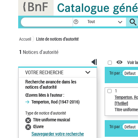
Panneau de gestion des cookies
Tout
Accueil
Liste de notices d’autorité
1
Notices d'autorité
Voir la
VOTRE RECHERCHE
Tri par :
Défaut
Recherche avancée dans les
notices d’autorité
1
Œuvres liées à l'auteur :
Temperton, R
Temperton, Rod (1947-2016)
[Thriller]
Titre uniform
Type de notice d'autorité
Titre uniforme musical
Tri par :
Œuvre
Défaut
Sauvegarder votre recherche