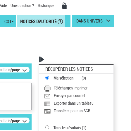
Aide
Une question ?
Historique
DANS UNIVERS
COTE
NOTICES D'AUTORITÉ
RÉCUPÉRER LES NOTICES
ésultats/page
Ma sélection
(
0
)
Télécharger/Imprimer
Envoyer par courriel
Exporter dans un tableau
Transférer pour un SGB
ésultats/page
Tous les résultats
(
1
)