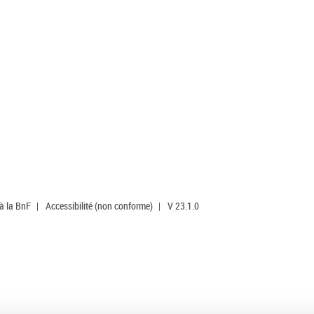
 à la BnF
|
Accessibilité (non conforme)
|
V 23.1.0