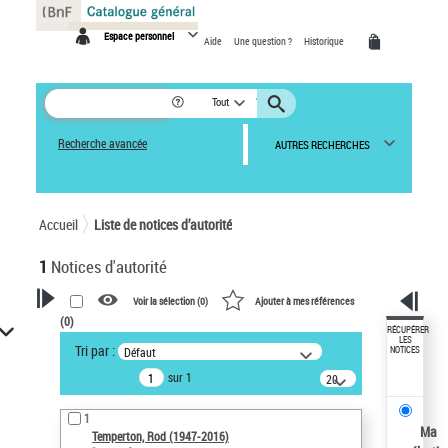
Panneau de gestion des cookies
Espace personnel
Aide
Une question ?
Historique
Tout
Recherche avancée
AUTRES RECHERCHES
Accueil
Liste de notices d’autorité
1
Notices d'autorité
Voir la sélection (
0
)
Ajouter à mes références
(
0
)
VOTRE RECHERCHE
RÉCUPÉRER
LES
Tri par :
Défaut
NOTICES
Recherche avancée dans les
sur 1
notices d’autorité
20
résultats/page
Œuvres liées à l'auteur :
1
Temperton, Rod (1947-2016)
Ma
Temperton, Rod (1947-2016)