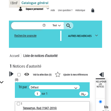
Panneau de gestion des cookies
Espace personnel
Aide
Une question ?
Historique
Tout
Recherche avancée
AUTRES RECHERCHES
Accueil
Liste de notices d’autorité
1
Notices d'autorité
Voir la sélection (
0
)
Ajouter à mes références
(
0
)
VOTRE RECHERCHE
RÉCUPÉRER
LES
Tri par :
Défaut
NOTICES
Recherche avancée dans les
sur 1
notices d’autorité
20
résultats/page
Œuvres liées à l'auteur :
1
Temperton, Rod (1947-2016)
Ma
Temperton, Rod (1947-2016)