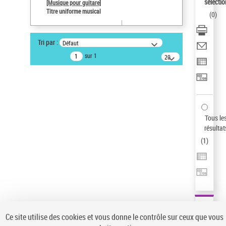
sélectio
[Musique pour guitare]
Statut de la notice d’autorité
Titre uniforme musical
(
0
)
Notice élémentaire
Pays
Tri par :
Défaut
ne s'applique pas
sur 1
20
Sauvegarder votre recherche
résultats/page
AFFINER
Type de notice d'autorité
Œuvre
(1)
Tous le
Titre uniforme musical
(1)
résultat
(
1
)
Statut de la notice d’autorité
Pays
Auteur d’œuvre
Ce site utilise des cookies et vous donne le contrôle sur ceux que vous