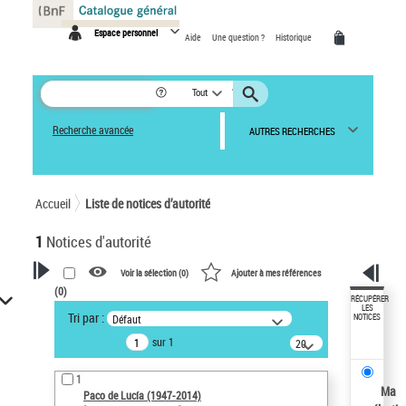
Panneau de gestion des cookies
Espace personnel
Aide
Une question ?
Historique
Tout
Recherche avancée
AUTRES RECHERCHES
Accueil
Liste de notices d’autorité
1
Notices d'autorité
Voir la sélection (
0
)
Ajouter à mes références
(
0
)
VOTRE RECHERCHE
RÉCUPÉRER
LES
Tri par :
Défaut
NOTICES
Recherche avancée dans les
sur 1
notices d’autorité
20
résultats/page
Œuvres liées à l'auteur :
1
Paco de Lucía (1947-2014)
Ma
Paco de Lucía (1947-2014)