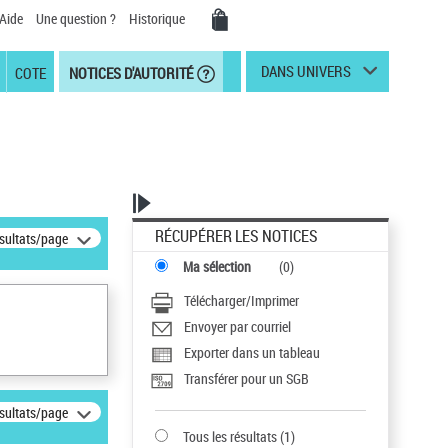
Aide
Une question ?
Historique
DANS UNIVERS
COTE
NOTICES D'AUTORITÉ
RÉCUPÉRER LES NOTICES
ésultats/page
Ma sélection
(
0
)
Télécharger/Imprimer
Envoyer par courriel
Exporter dans un tableau
Transférer pour un SGB
ésultats/page
Tous les résultats
(
1
)