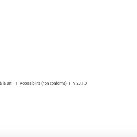
 à la BnF
|
Accessibilité (non conforme)
|
V 23.1.0