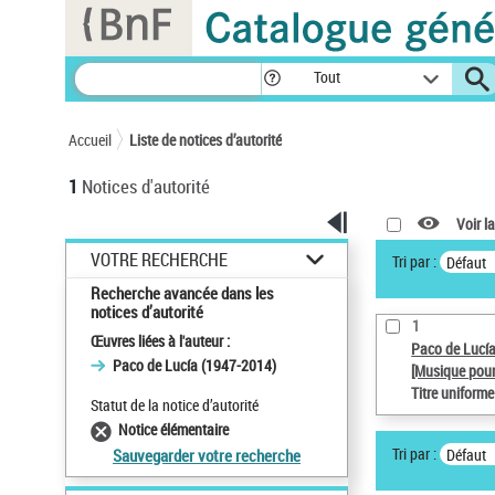
Panneau de gestion des cookies
Tout
Accueil
Liste de notices d’autorité
1
Notices d'autorité
Voir la
VOTRE RECHERCHE
Tri par :
Défaut
Recherche avancée dans les
notices d’autorité
1
Œuvres liées à l'auteur :
Paco de Lucí
Paco de Lucía (1947-2014)
[Musique pour
Titre uniform
Statut de la notice d’autorité
Notice élémentaire
Tri par :
Défaut
Sauvegarder votre recherche