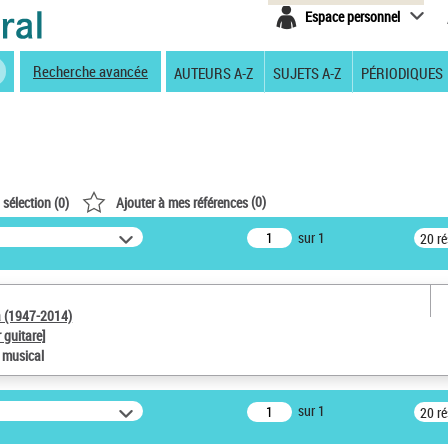
Espace personnel
Recherche avancée
AUTEURS A-Z
SUJETS A-Z
PÉRIODIQUES
(
0
)
 sélection (
0
)
Ajouter à mes références
sur 1
20 r
a (1947-2014)
 guitare]
e musical
sur 1
20 r