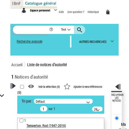
Panneau de gestion des cookies
Espace personnel
Aide
Une question ?
Historique
Tout
Recherche avancée
AUTRES RECHERCHES
Accueil
Liste de notices d’autorité
1
Notices d'autorité
Voir la sélection (
0
)
Ajouter à mes références
(
0
)
VOTRE RECHERCHE
RÉCUPÉRER
LES
Tri par :
Défaut
NOTICES
Recherche avancée dans les
sur 1
notices d’autorité
20
résultats/page
Œuvres liées à l'auteur :
1
Temperton, Rod (1947-2016)
Ma
Temperton, Rod (1947-2016)