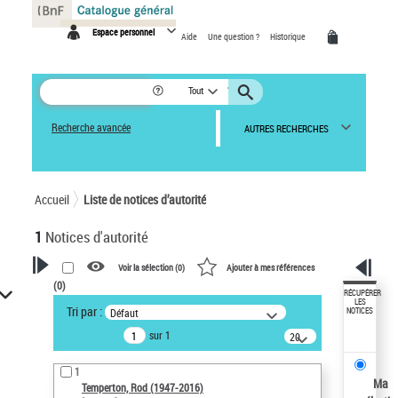
Panneau de gestion des cookies
Espace personnel
Aide
Une question ?
Historique
Tout
Recherche avancée
AUTRES RECHERCHES
Accueil
Liste de notices d’autorité
1
Notices d'autorité
Voir la sélection (
0
)
Ajouter à mes références
(
0
)
VOTRE RECHERCHE
RÉCUPÉRER
LES
Tri par :
Défaut
NOTICES
Recherche avancée dans les
sur 1
notices d’autorité
20
résultats/page
Œuvres liées à l'auteur :
1
Temperton, Rod (1947-2016)
Ma
Temperton, Rod (1947-2016)