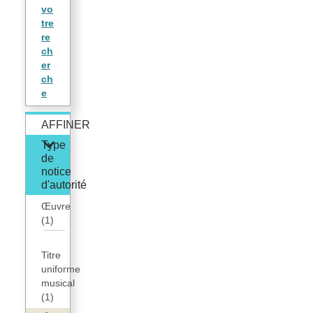
vo
tre
re
ch
er
ch
e
AFFINER
Type
de
notice
d'autorité
Œuvre
(1)
Titre
uniforme
musical
(1)