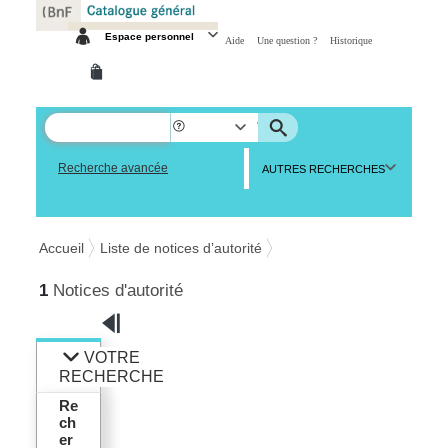
Espace personnel
Aide
Une question ?
Historique
Recherche avancée
AUTRES RECHERCHES
Accueil
Liste de notices d’autorité
1
Notices d'autorité
VOTRE
RECHERCHE
Re
ch
er