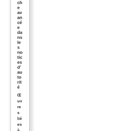
ch
e
av
an
cé
e
da
ns
le
s
no
tic
es
d’
au
to
rit
é
Œ
uv
re
s
lié
es
à