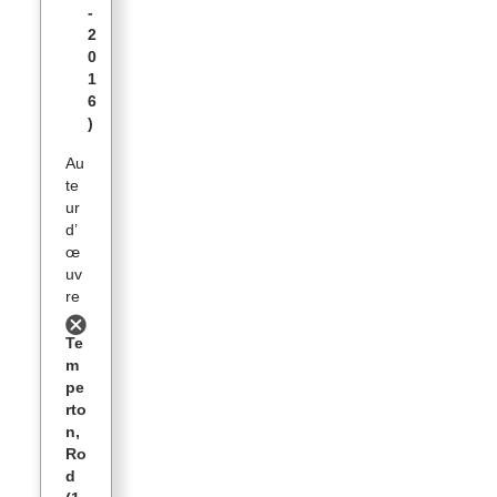
-
2
0
1
6
)
Au
te
ur
d’
œ
uv
re
Te
m
pe
rto
n,
Ro
d