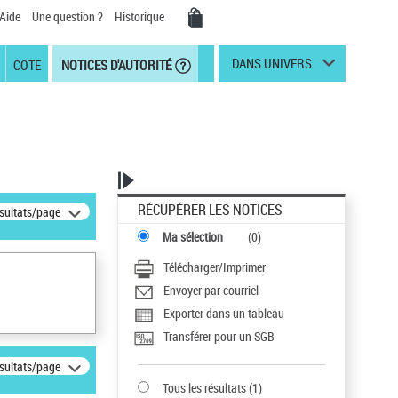
Aide
Une question ?
Historique
DANS UNIVERS
COTE
NOTICES D'AUTORITÉ
RÉCUPÉRER LES NOTICES
ésultats/page
Ma sélection
(
0
)
Télécharger/Imprimer
Envoyer par courriel
Exporter dans un tableau
Transférer pour un SGB
ésultats/page
Tous les résultats
(
1
)