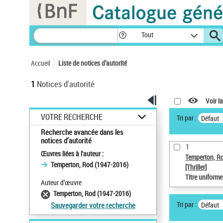
Panneau de gestion des cookies
Tout
Accueil
Liste de notices d’autorité
1
Notices d'autorité
Voir la
VOTRE RECHERCHE
Tri par :
Défaut
Recherche avancée dans les
notices d’autorité
1
Œuvres liées à l'auteur :
Temperton, R
Temperton, Rod (1947-2016)
[Thriller]
Titre uniform
Auteur d’œuvre
Temperton, Rod (1947-2016)
Tri par :
Défaut
Sauvegarder votre recherche