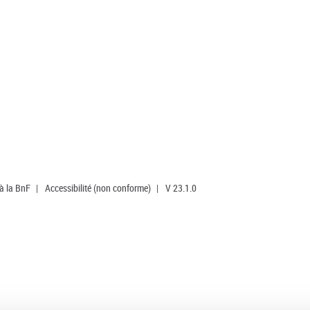
 à la BnF
|
Accessibilité (non conforme)
|
V 23.1.0