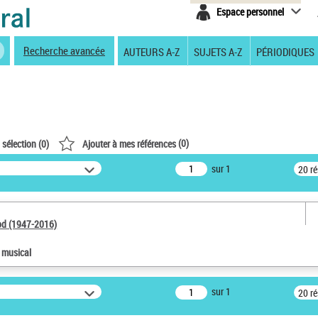
Espace personnel
Recherche avancée
AUTEURS A-Z
SUJETS A-Z
PÉRIODIQUES
(
0
)
 sélection (
0
)
Ajouter à mes références
sur 1
20 r
od (1947-2016)
e musical
sur 1
20 r