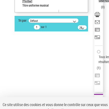
Sauvegarder votre recherche
sélectio
[Thriller]
Titre uniforme musical
(
0
)
AFFINER
Type de notice d'autorité
Tri par :
Défaut
Œuvre
(1)
sur 1
20
résultats/page
Titre uniforme musical
(1)
Statut de la notice d’autorité
Pays
Auteur d’œuvre
Tous le
résultat
(
1
)
Ce site utilise des cookies et vous donne le contrôle sur ceux que vous