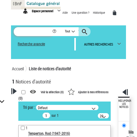
Panneau de gestion des cookies
Espace personnel
Aide
Une question ?
Historique
Tout
Recherche avancée
AUTRES RECHERCHES
Accueil
Liste de notices d’autorité
1
Notices d'autorité
Voir la sélection (
0
)
Ajouter à mes références
(
0
)
VOTRE RECHERCHE
RÉCUPÉRER
LES
Tri par :
Défaut
NOTICES
Recherche avancée dans les
sur 1
notices d’autorité
20
résultats/page
Œuvres liées à l'auteur :
1
Temperton, Rod (1947-2016)
Ma
Temperton, Rod (1947-2016)