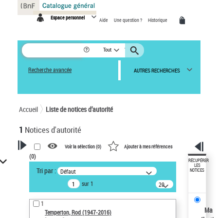
Panneau de gestion des cookies
Espace personnel
Aide
Une question ?
Historique
Tout
Recherche avancée
AUTRES RECHERCHES
Accueil
Liste de notices d’autorité
1
Notices d'autorité
Voir la sélection (
0
)
Ajouter à mes références
(
0
)
VOTRE RECHERCHE
RÉCUPÉRER
LES
Tri par :
Défaut
NOTICES
Recherche avancée dans les
sur 1
notices d’autorité
20
résultats/page
Œuvres liées à l'auteur :
1
Temperton, Rod (1947-2016)
Ma
Temperton, Rod (1947-2016)