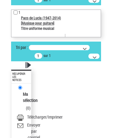
1
Paco de Lucía (1947-2014)
[Musique pour guitare]
Titre uniforme musical
Tri par :
sur 1
RÉCUPÉRER
LES
NOTICES
Ma
sélection
(
0
)
Télécharger/Imprimer
Envoyer
par
courriel