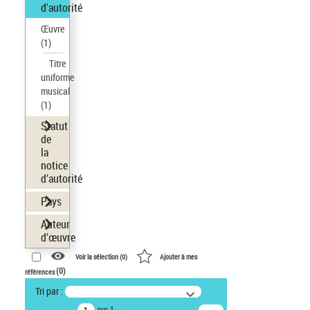
d'autorité
Œuvre
(1)
Titre
uniforme
musical
(1)
Statut
de
la
notice
d’autorité
Pays
Auteur
d’œuvre
Voir la sélection (
0
)
Ajouter à mes
(
0
)
références
Tri par :
sur 1