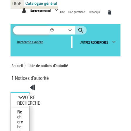
Panneau de gestion des cookies
Espace personnel
Aide
Une question ?
Historique
Recherche avancée
AUTRES RECHERCHES
Accueil
Liste de notices d’autorité
1
Notices d'autorité
VOTRE
RECHERCHE
Re
ch
erc
he