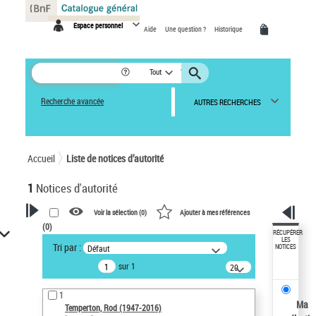
Panneau de gestion des cookies
Espace personnel
Aide
Une question ?
Historique
Tout
Recherche avancée
AUTRES RECHERCHES
Accueil
Liste de notices d’autorité
1
Notices d'autorité
Voir la sélection (
0
)
Ajouter à mes références
(
0
)
VOTRE RECHERCHE
RÉCUPÉRER
LES
Tri par :
Défaut
NOTICES
Recherche avancée dans les
sur 1
notices d’autorité
20
résultats/page
Œuvres liées à l'auteur :
1
Temperton, Rod (1947-2016)
Ma
Temperton, Rod (1947-2016)