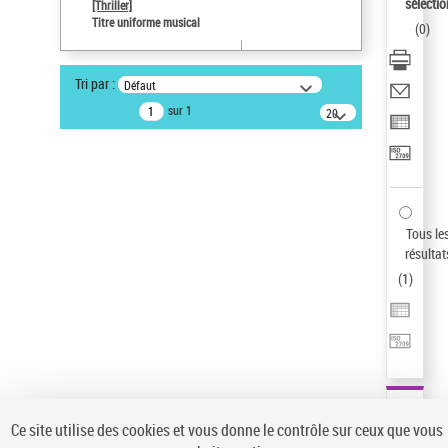
sélectio
[Thriller]
Auteur d’œuvre
Titre uniforme musical
(
0
)
Temperton, Rod (1947-2016)
Pays
Tri par :
Défaut
ne s'applique pas
sur 1
20
résultats/page
Type de notice d'autorité
Œuvre
Sauvegarder votre recherche
AFFINER
Tous le
Type de notice d'autorité
résultat
(
1
)
Œuvre
(1)
Titre uniforme musical
(1)
Statut de la notice d’autorité
Pays
Auteur d’œuvre
Ce site utilise des cookies et vous donne le contrôle sur ceux que vous