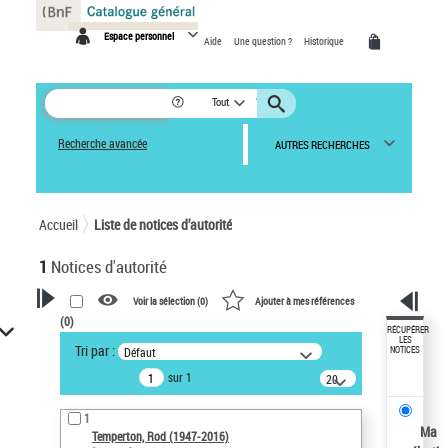
Panneau de gestion des cookies
Espace personnel
Aide
Une question ?
Historique
Tout
Recherche avancée
AUTRES RECHERCHES
Accueil
Liste de notices d’autorité
1
Notices d'autorité
Voir la sélection (
0
)
Ajouter à mes références
(
0
)
VOTRE RECHERCHE
RÉCUPÉRER
LES
Tri par :
Défaut
NOTICES
Recherche avancée dans les
sur 1
notices d’autorité
20
résultats/page
Œuvres liées à l'auteur :
1
Temperton, Rod (1947-2016)
Ma
Temperton, Rod (1947-2016)