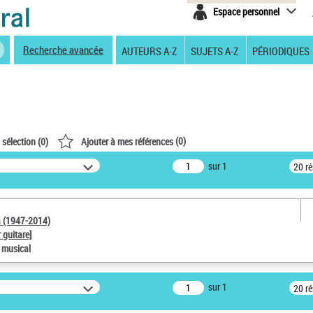
Espace personnel
Recherche avancée
AUTEURS A-Z
SUJETS A-Z
PÉRIODIQUES
(
0
)
 sélection (
0
)
Ajouter à mes références
sur 1
20 r
a (1947-2014)
 guitare]
e musical
sur 1
20 r