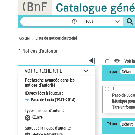
Panneau de gestion des cookies
Tout
Accueil
Liste de notices d’autorité
1
Notices d'autorité
Voir la
VOTRE RECHERCHE
Tri par :
Défaut
Recherche avancée dans les
notices d’autorité
1
Œuvres liées à l'auteur :
Paco de Lucí
Paco de Lucía (1947-2014)
[Musique pour
Titre uniform
Type de notice d'autorité
Œuvre
Tri par :
Défaut
Statut de la notice d’autorité
Notice élémentaire