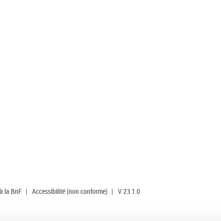
 à la BnF
|
Accessibilité (non conforme)
|
V 23.1.0