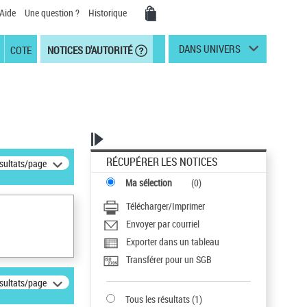
Aide
Une question ?
Historique
DANS UNIVERS
COTE
NOTICES D'AUTORITÉ
RÉCUPÉRER LES NOTICES
ésultats/page
Ma sélection
(
0
)
Télécharger/Imprimer
Envoyer par courriel
Exporter dans un tableau
Transférer pour un SGB
ésultats/page
Tous les résultats
(
1
)