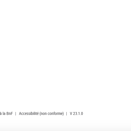
 à la BnF
|
Accessibilité (non conforme)
|
V 23.1.0