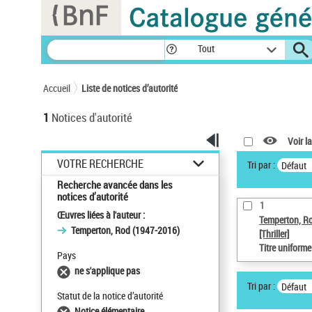
Panneau de gestion des cookies
Tout
Accueil
Liste de notices d’autorité
1
Notices d'autorité
Voir la
VOTRE RECHERCHE
Tri par :
Défaut
Recherche avancée dans les
notices d’autorité
1
Œuvres liées à l'auteur :
Temperton, R
Temperton, Rod (1947-2016)
[Thriller]
Titre uniform
Pays
ne s'applique pas
Tri par :
Défaut
Statut de la notice d’autorité
Notice élémentaire