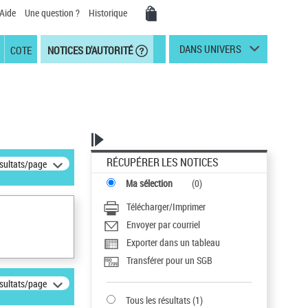
Aide
Une question ?
Historique
DANS UNIVERS
COTE
NOTICES D'AUTORITÉ
RÉCUPÉRER LES NOTICES
ésultats/page
Ma sélection
(
0
)
Télécharger/Imprimer
Envoyer par courriel
Exporter dans un tableau
Transférer pour un SGB
ésultats/page
Tous les résultats
(
1
)