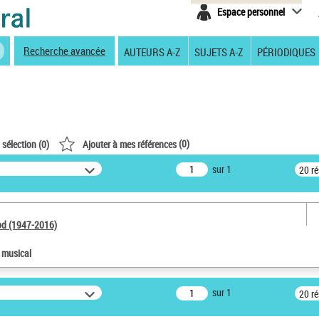
Espace personnel
Recherche avancée
AUTEURS A-Z
SUJETS A-Z
PÉRIODIQUES
(
0
)
 sélection (
0
)
Ajouter à mes références
sur 1
20 r
od (1947-2016)
e musical
sur 1
20 r