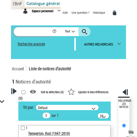
Panneau de gestion des cookies
Espace personnel
Aide
Une question ?
Historique
Tout
Recherche avancée
AUTRES RECHERCHES
Accueil
Liste de notices d’autorité
1
Notices d'autorité
Voir la sélection (
0
)
Ajouter à mes références
(
0
)
VOTRE RECHERCHE
RÉCUPÉRER
LES
Tri par :
Défaut
NOTICES
Recherche avancée dans les
sur 1
notices d’autorité
20
résultats/page
Œuvres liées à l'auteur :
1
Temperton, Rod (1947-2016)
Ma
Temperton, Rod (1947-2016)