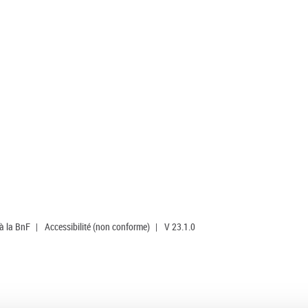
 à la BnF
|
Accessibilité (non conforme)
|
V 23.1.0