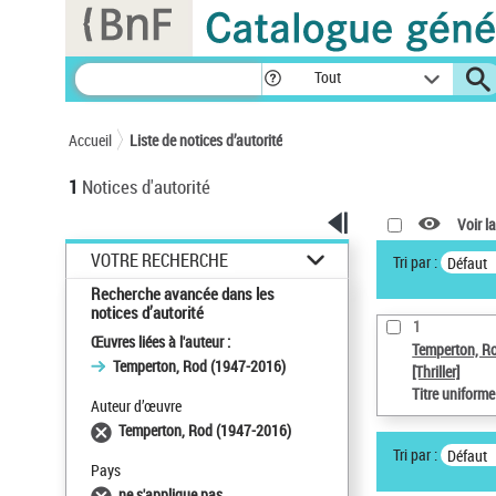
Panneau de gestion des cookies
Tout
Accueil
Liste de notices d’autorité
1
Notices d'autorité
Voir la
VOTRE RECHERCHE
Tri par :
Défaut
Recherche avancée dans les
notices d’autorité
1
Œuvres liées à l'auteur :
Temperton, R
Temperton, Rod (1947-2016)
[Thriller]
Titre uniform
Auteur d’œuvre
Temperton, Rod (1947-2016)
Tri par :
Défaut
Pays
ne s'applique pas