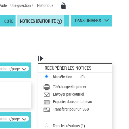
Aide
Une question ?
Historique
DANS UNIVERS
COTE
NOTICES D'AUTORITÉ
RÉCUPÉRER LES NOTICES
ésultats/page
Ma sélection
(
0
)
Télécharger/Imprimer
Envoyer par courriel
Exporter dans un tableau
Transférer pour un SGB
ésultats/page
Tous les résultats
(
1
)