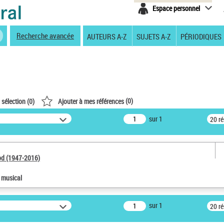
Espace personnel
Recherche avancée
AUTEURS A-Z
SUJETS A-Z
PÉRIODIQUES
(
0
)
 sélection (
0
)
Ajouter à mes références
sur 1
20 r
od (1947-2016)
e musical
sur 1
20 r