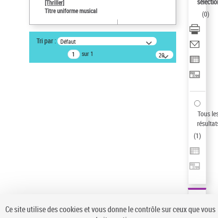
sélectio
[Thriller]
Type de notice d'autorité
Titre uniforme musical
(
0
)
Œuvre
Sauvegarder votre recherche
Tri par :
Défaut
AFFINER
sur 1
20
résultats/page
Type de notice d'autorité
Œuvre
(1)
Titre uniforme musical
(1)
Statut de la notice d’autorité
Tous le
résultat
Pays
(
1
)
Auteur d’œuvre
Ce site utilise des cookies et vous donne le contrôle sur ceux que vous