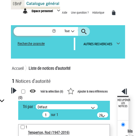
Panneau de gestion des cookies
Espace personnel
Aide
Une question ?
Historique
Tout
Recherche avancée
AUTRES RECHERCHES
Accueil
Liste de notices d’autorité
1
Notices d'autorité
Voir la sélection (
0
)
Ajouter à mes références
(
0
)
VOTRE RECHERCHE
RÉCUPÉRER
LES
Tri par :
Défaut
NOTICES
Recherche avancée dans les
sur 1
notices d’autorité
20
résultats/page
Œuvres liées à l'auteur :
1
Temperton, Rod (1947-2016)
Ma
Temperton, Rod (1947-2016)