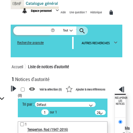
Panneau de gestion des cookies
Espace personnel
Aide
Une question ?
Historique
Tout
Recherche avancée
AUTRES RECHERCHES
Accueil
Liste de notices d’autorité
1
Notices d'autorité
Voir la sélection (
0
)
Ajouter à mes références
(
0
)
VOTRE RECHERCHE
RÉCUPÉRER
LES
Tri par :
Défaut
NOTICES
Recherche avancée dans les
sur 1
notices d’autorité
20
résultats/page
Œuvres liées à l'auteur :
1
Temperton, Rod (1947-2016)
Ma
Temperton, Rod (1947-2016)