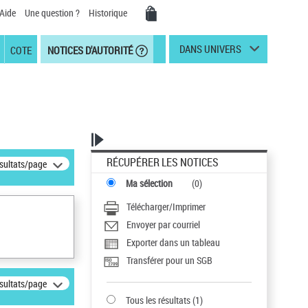
Aide
Une question ?
Historique
DANS UNIVERS
COTE
NOTICES D'AUTORITÉ
RÉCUPÉRER LES NOTICES
ésultats/page
Ma sélection
(
0
)
Télécharger/Imprimer
Envoyer par courriel
Exporter dans un tableau
Transférer pour un SGB
ésultats/page
Tous les résultats
(
1
)