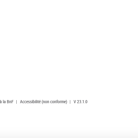
 à la BnF
|
Accessibilité (non conforme)
|
V 23.1.0