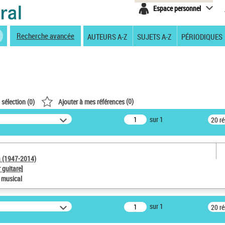
Espace personnel
Recherche avancée
AUTEURS A-Z
SUJETS A-Z
PÉRIODIQUES
(
0
)
 sélection (
0
)
Ajouter à mes références
sur 1
20 r
a (1947-2014)
 guitare]
e musical
sur 1
20 r