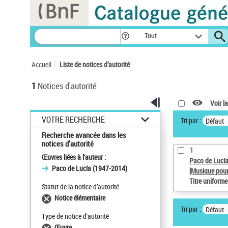
Panneau de gestion des cookies
Tout
Accueil
Liste de notices d’autorité
1
Notices d'autorité
Voir la
VOTRE RECHERCHE
Tri par :
Défaut
Recherche avancée dans les
notices d’autorité
1
Œuvres liées à l'auteur :
Paco de Lucí
Paco de Lucía (1947-2014)
[Musique pour
Titre uniform
Statut de la notice d’autorité
Notice élémentaire
Tri par :
Défaut
Type de notice d'autorité
Œuvre