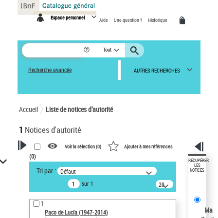
Panneau de gestion des cookies
Espace personnel
Aide
Une question ?
Historique
Tout
Recherche avancée
AUTRES RECHERCHES
Accueil
Liste de notices d’autorité
1
Notices d'autorité
Voir la sélection (
0
)
Ajouter à mes références
(
0
)
VOTRE RECHERCHE
RÉCUPÉRER
LES
Tri par :
Défaut
NOTICES
Recherche avancée dans les
sur 1
notices d’autorité
20
résultats/page
Œuvres liées à l'auteur :
1
Paco de Lucía (1947-2014)
Ma
Paco de Lucía (1947-2014)