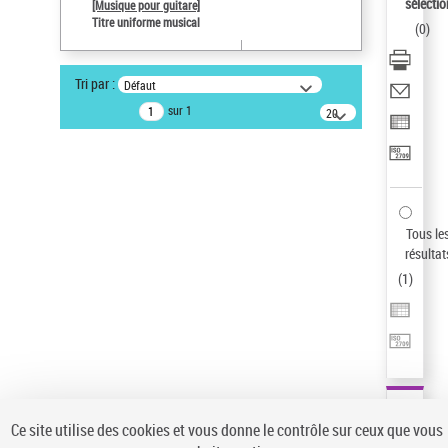
sélectio
[Musique pour guitare]
Statut de la notice d’autorité
Titre uniforme musical
(
0
)
Notice élémentaire
Sauvegarder votre recherche
Tri par :
Défaut
AFFINER
sur 1
20
résultats/page
Type de notice d'autorité
Œuvre
(1)
Titre uniforme musical
(1)
Statut de la notice d’autorité
Tous le
résultat
Pays
(
1
)
Auteur d’œuvre
Ce site utilise des cookies et vous donne le contrôle sur ceux que vous