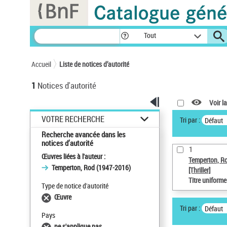
Panneau de gestion des cookies
Tout
Accueil
Liste de notices d’autorité
1
Notices d'autorité
Voir la
VOTRE RECHERCHE
Tri par :
Défaut
Recherche avancée dans les
notices d’autorité
1
Œuvres liées à l'auteur :
Temperton, R
Temperton, Rod (1947-2016)
[Thriller]
Titre uniform
Type de notice d'autorité
Œuvre
Tri par :
Défaut
Pays
ne s'applique pas