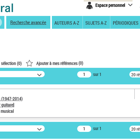
Espace personnel
Recherche avancée
AUTEURS A-Z
SUJETS A-Z
PÉRIODIQUES
(
0
)
 sélection (
0
)
Ajouter à mes références
sur 1
20 r
a (1947-2014)
 guitare]
e musical
sur 1
20 r