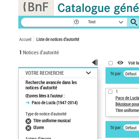
Panneau de gestion des cookies
Tout
Accueil
Liste de notices d’autorité
1
Notices d'autorité
Voir la
VOTRE RECHERCHE
Tri par :
Défaut
Recherche avancée dans les
notices d’autorité
1
Œuvres liées à l'auteur :
Paco de Lucí
Paco de Lucía (1947-2014)
[Musique pour
Titre uniform
Type de notice d'autorité
Titre uniforme musical
Tri par :
Œuvre
Défaut
Auteur d’œuvre