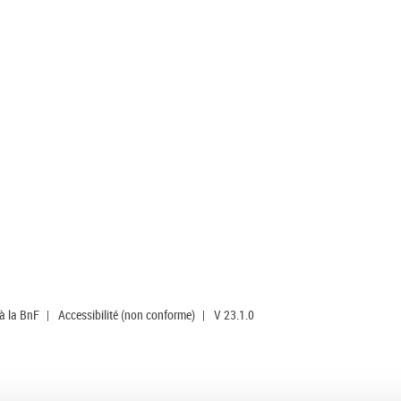
 à la BnF
|
Accessibilité (non conforme)
|
V 23.1.0