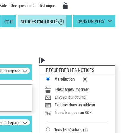
Aide
Une question ?
Historique
DANS UNIVERS
COTE
NOTICES D'AUTORITÉ
RÉCUPÉRER LES NOTICES
ésultats/page
Ma sélection
(
0
)
Télécharger/Imprimer
Envoyer par courriel
Exporter dans un tableau
Transférer pour un SGB
ésultats/page
Tous les résultats
(
1
)