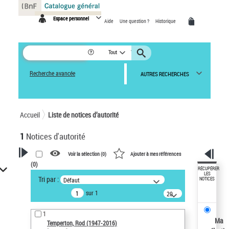
Panneau de gestion des cookies
Espace personnel
Aide
Une question ?
Historique
Tout
Recherche avancée
AUTRES RECHERCHES
Accueil
Liste de notices d’autorité
1
Notices d'autorité
Voir la sélection (
0
)
Ajouter à mes références
(
0
)
VOTRE RECHERCHE
RÉCUPÉRER
LES
Tri par :
Défaut
NOTICES
Recherche avancée dans les
sur 1
notices d’autorité
20
résultats/page
Œuvres liées à l'auteur :
1
Temperton, Rod (1947-2016)
Ma
Temperton, Rod (1947-2016)