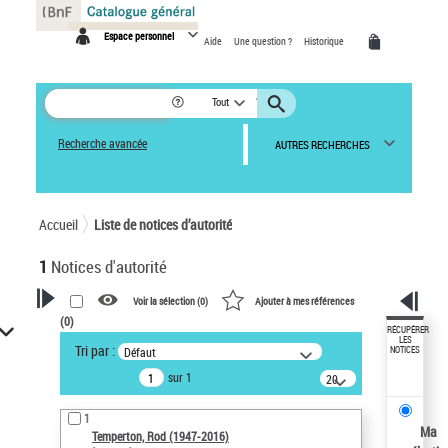
Panneau de gestion des cookies
Espace personnel
Aide
Une question ?
Historique
Tout
Recherche avancée
AUTRES RECHERCHES
Accueil
Liste de notices d’autorité
1
Notices d'autorité
Voir la sélection (
0
)
Ajouter à mes références
(
0
)
VOTRE RECHERCHE
RÉCUPÉRER
LES
Tri par :
Défaut
NOTICES
Recherche avancée dans les
sur 1
notices d’autorité
20
résultats/page
Œuvres liées à l'auteur :
1
Temperton, Rod (1947-2016)
Ma
Temperton, Rod (1947-2016)