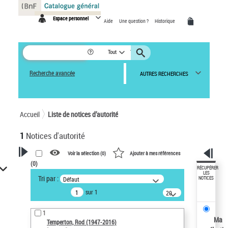
Panneau de gestion des cookies
Espace personnel
Aide
Une question ?
Historique
Tout
Recherche avancée
AUTRES RECHERCHES
Accueil
Liste de notices d’autorité
1
Notices d'autorité
Voir la sélection (
0
)
Ajouter à mes références
(
0
)
VOTRE RECHERCHE
RÉCUPÉRER
LES
Tri par :
Défaut
NOTICES
Recherche avancée dans les
sur 1
notices d’autorité
20
résultats/page
Œuvres liées à l'auteur :
1
Temperton, Rod (1947-2016)
Ma
Temperton, Rod (1947-2016)