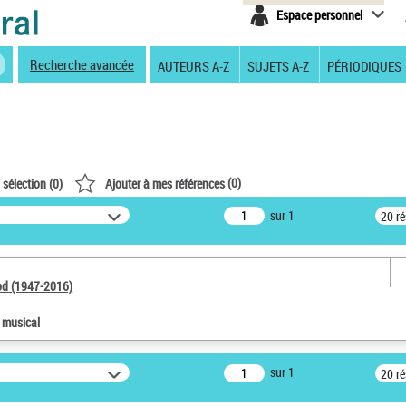
Espace personnel
Recherche avancée
AUTEURS A-Z
SUJETS A-Z
PÉRIODIQUES
(
0
)
 sélection (
0
)
Ajouter à mes références
sur 1
20 r
od (1947-2016)
e musical
sur 1
20 r