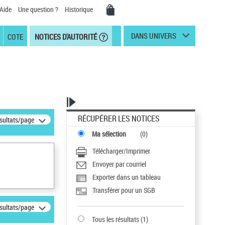
Aide
Une question ?
Historique
DANS UNIVERS
COTE
NOTICES D'AUTORITÉ
RÉCUPÉRER LES NOTICES
ésultats/page
Ma sélection
(
0
)
Télécharger/Imprimer
Envoyer par courriel
Exporter dans un tableau
Transférer pour un SGB
ésultats/page
Tous les résultats
(
1
)