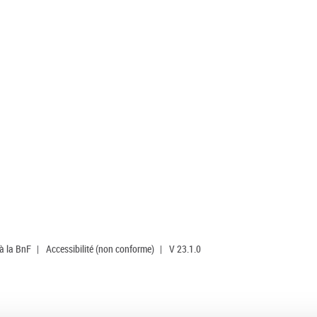
 à la BnF
|
Accessibilité (non conforme)
|
V 23.1.0