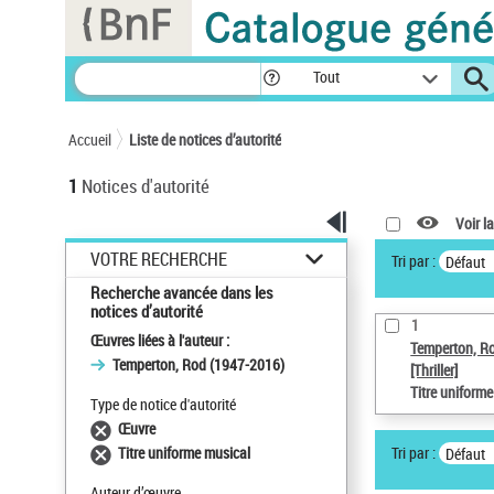
Panneau de gestion des cookies
Tout
Accueil
Liste de notices d’autorité
1
Notices d'autorité
Voir la
VOTRE RECHERCHE
Tri par :
Défaut
Recherche avancée dans les
notices d’autorité
1
Œuvres liées à l'auteur :
Temperton, R
Temperton, Rod (1947-2016)
[Thriller]
Titre uniform
Type de notice d'autorité
Œuvre
Tri par :
Titre uniforme musical
Défaut
Auteur d’œuvre