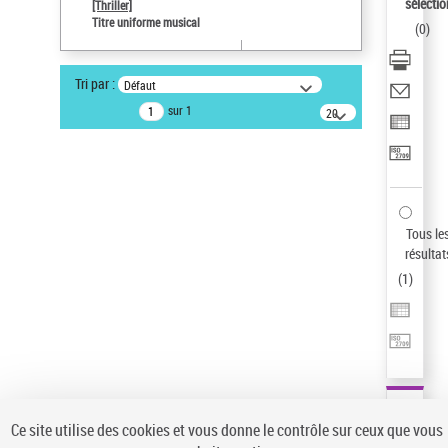
sélectio
[Thriller]
Pays
Titre uniforme musical
(
0
)
ne s'applique pas
Auteur d’œuvre
Tri par :
Défaut
Temperton, Rod (1947-2016)
sur 1
20
résultats/page
Type de notice d'autorité
Œuvre
Sauvegarder votre recherche
AFFINER
Tous le
Type de notice d'autorité
résultat
(
1
)
Œuvre
(1)
Titre uniforme musical
(1)
Statut de la notice d’autorité
Pays
Auteur d’œuvre
Ce site utilise des cookies et vous donne le contrôle sur ceux que vous