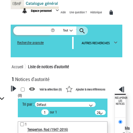
Panneau de gestion des cookies
Espace personnel
Aide
Une question ?
Historique
Tout
Recherche avancée
AUTRES RECHERCHES
Accueil
Liste de notices d’autorité
1
Notices d'autorité
Voir la sélection (
0
)
Ajouter à mes références
(
0
)
VOTRE RECHERCHE
RÉCUPÉRER
LES
Tri par :
Défaut
NOTICES
Recherche avancée dans les
sur 1
notices d’autorité
20
résultats/page
Œuvres liées à l'auteur :
1
Temperton, Rod (1947-2016)
Ma
Temperton, Rod (1947-2016)