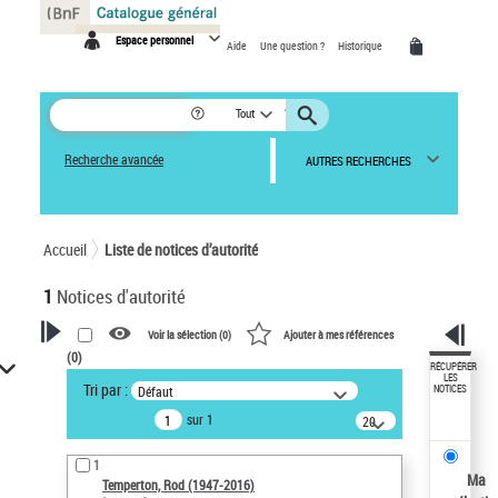
Panneau de gestion des cookies
Espace personnel
Aide
Une question ?
Historique
Tout
Recherche avancée
AUTRES RECHERCHES
Accueil
Liste de notices d’autorité
1
Notices d'autorité
Voir la sélection (
0
)
Ajouter à mes références
(
0
)
VOTRE RECHERCHE
RÉCUPÉRER
LES
Tri par :
Défaut
NOTICES
Recherche avancée dans les
sur 1
notices d’autorité
20
résultats/page
Œuvres liées à l'auteur :
1
Temperton, Rod (1947-2016)
Ma
Temperton, Rod (1947-2016)