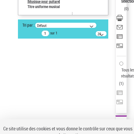
sélectio
[Musique pour guitare]
Pays
Titre uniforme musical
(
0
)
ne s'applique pas
Auteur d’œuvre
Tri par :
Défaut
Paco de Lucía (1947-2014)
sur 1
20
Sauvegarder votre recherche
résultats/page
AFFINER
Type de notice d'autorité
Œuvre
(1)
Tous le
Titre uniforme musical
(1)
résultat
(
1
)
Statut de la notice d’autorité
Pays
Auteur d’œuvre
Ce site utilise des cookies et vous donne le contrôle sur ceux que vous