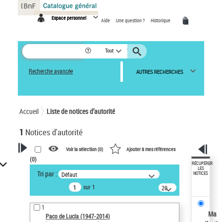
Panneau de gestion des cookies
Espace personnel
Aide
Une question ?
Historique
Tout
Recherche avancée
AUTRES RECHERCHES
Accueil
Liste de notices d’autorité
1
Notices d'autorité
Voir la sélection (
0
)
Ajouter à mes références
(
0
)
VOTRE RECHERCHE
RÉCUPÉRER
LES
Tri par :
Défaut
NOTICES
Recherche avancée dans les
sur 1
notices d’autorité
20
résultats/page
Œuvres liées à l'auteur :
1
Paco de Lucía (1947-2014)
Ma
Paco de Lucía (1947-2014)