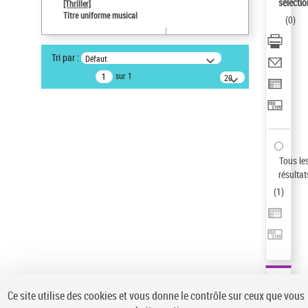
sélectio
[Thriller]
Auteur d’œuvre
Titre uniforme musical
(
0
)
Temperton, Rod (1947-2016)
Pays
Tri par :
Défaut
ne s'applique pas
sur 1
20
résultats/page
Statut de la notice d’autorité
Notice élémentaire
Sauvegarder votre recherche
AFFINER
Tous le
Type de notice d'autorité
résultat
(
1
)
Œuvre
(1)
Titre uniforme musical
(1)
Statut de la notice d’autorité
Pays
Auteur d’œuvre
Ce site utilise des cookies et vous donne le contrôle sur ceux que vous