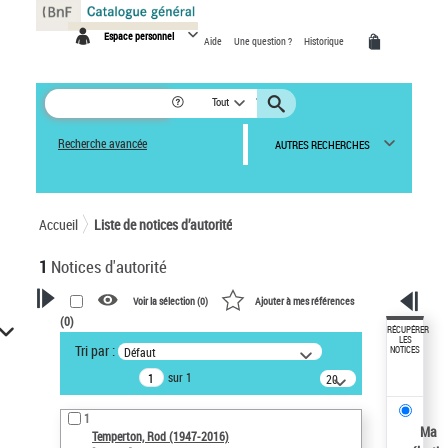
Panneau de gestion des cookies
Espace personnel
Aide
Une question ?
Historique
Tout
Recherche avancée
AUTRES RECHERCHES
Accueil
Liste de notices d’autorité
1
Notices d'autorité
Voir la sélection (
0
)
Ajouter à mes références
(
0
)
VOTRE RECHERCHE
RÉCUPÉRER
LES
Tri par :
Défaut
NOTICES
Recherche avancée dans les
sur 1
notices d’autorité
20
résultats/page
Œuvres liées à l'auteur :
1
Temperton, Rod (1947-2016)
Ma
Temperton, Rod (1947-2016)