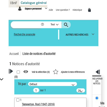
Panneau de gestion des cookies
Espace personnel
Aide
Une question ?
Historique
Tout
Recherche avancée
AUTRES RECHERCHES
Accueil
Liste de notices d’autorité
1
Notices d'autorité
Voir la sélection (
0
)
Ajouter à mes références
(
0
)
VOTRE RECHERCHE
RÉCUPÉRER
LES
Tri par :
Défaut
NOTICES
Recherche avancée dans les
sur 1
notices d’autorité
20
résultats/page
Œuvres liées à l'auteur :
1
Temperton, Rod (1947-2016)
Ma
Temperton, Rod (1947-2016)