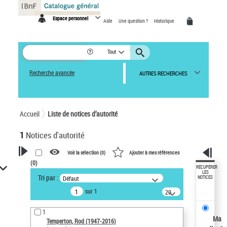
Panneau de gestion des cookies
Espace personnel
Aide
Une question ?
Historique
Tout
Recherche avancée
AUTRES RECHERCHES
Accueil
Liste de notices d’autorité
1
Notices d'autorité
Voir la sélection (
0
)
Ajouter à mes références
(
0
)
VOTRE RECHERCHE
RÉCUPÉRER
LES
Tri par :
Défaut
NOTICES
Recherche avancée dans les
sur 1
notices d’autorité
20
résultats/page
Œuvres liées à l'auteur :
1
Temperton, Rod (1947-2016)
Ma
Temperton, Rod (1947-2016)