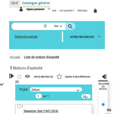
Panneau de gestion des cookies
Espace personnel
Aide
Une question ?
Historique
Tout
Recherche avancée
AUTRES RECHERCHES
Accueil
Liste de notices d’autorité
1
Notices d'autorité
Voir la sélection (
0
)
Ajouter à mes références
(
0
)
VOTRE RECHERCHE
RÉCUPÉRER
LES
Tri par :
Défaut
NOTICES
Recherche avancée dans les
sur 1
notices d’autorité
20
résultats/page
Œuvres liées à l'auteur :
1
Temperton, Rod (1947-2016)
Ma
Temperton, Rod (1947-2016)