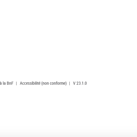
 à la BnF
|
Accessibilité (non conforme)
|
V 23.1.0