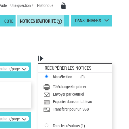
Aide
Une question ?
Historique
DANS UNIVERS
COTE
NOTICES D'AUTORITÉ
RÉCUPÉRER LES NOTICES
ésultats/page
Ma sélection
(
0
)
Télécharger/Imprimer
Envoyer par courriel
Exporter dans un tableau
Transférer pour un SGB
ésultats/page
Tous les résultats
(
1
)