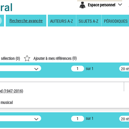
Espace personnel
Recherche avancée
AUTEURS A-Z
SUJETS A-Z
PÉRIODIQUES
(
0
)
 sélection (
0
)
Ajouter à mes références
sur 1
20 r
od (1947-2016)
e musical
sur 1
20 r