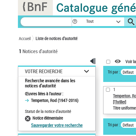
Panneau de gestion des cookies
Tout
Accueil
Liste de notices d’autorité
1
Notices d'autorité
Voir la
VOTRE RECHERCHE
Tri par :
Défaut
Recherche avancée dans les
notices d’autorité
1
Œuvres liées à l'auteur :
Temperton, R
Temperton, Rod (1947-2016)
[Thriller]
Titre uniform
Statut de la notice d’autorité
Notice élémentaire
Tri par :
Défaut
Sauvegarder votre recherche