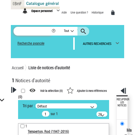
Panneau de gestion des cookies
Espace personnel
Aide
Une question ?
Historique
Tout
Recherche avancée
AUTRES RECHERCHES
Accueil
Liste de notices d’autorité
1
Notices d'autorité
Voir la sélection (
0
)
Ajouter à mes références
(
0
)
VOTRE RECHERCHE
RÉCUPÉRER
LES
Tri par :
Défaut
NOTICES
Recherche avancée dans les
sur 1
notices d’autorité
20
résultats/page
Œuvres liées à l'auteur :
1
Temperton, Rod (1947-2016)
Ma
Temperton, Rod (1947-2016)