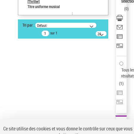
sélectio
[Thriller]
Auteur d’œuvre
Titre uniforme musical
(
0
)
Temperton, Rod (1947-2016)
Statut de la notice d’autorité
Tri par :
Défaut
Notice élémentaire
sur 1
20
résultats/page
Type de notice d'autorité
Œuvre
Sauvegarder votre recherche
AFFINER
Tous le
Type de notice d'autorité
résultat
(
1
)
Œuvre
(1)
Titre uniforme musical
(1)
Statut de la notice d’autorité
Pays
Auteur d’œuvre
Ce site utilise des cookies et vous donne le contrôle sur ceux que vous