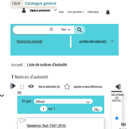
Panneau de gestion des cookies
Espace personnel
Aide
Une question ?
Historique
Tout
Recherche avancée
AUTRES RECHERCHES
Accueil
Liste de notices d’autorité
1
Notices d'autorité
Voir la sélection (
0
)
Ajouter à mes références
(
0
)
VOTRE RECHERCHE
RÉCUPÉRER
LES
Tri par :
Défaut
NOTICES
Recherche avancée dans les
sur 1
notices d’autorité
20
résultats/page
Œuvres liées à l'auteur :
1
Temperton, Rod (1947-2016)
Ma
Temperton, Rod (1947-2016)